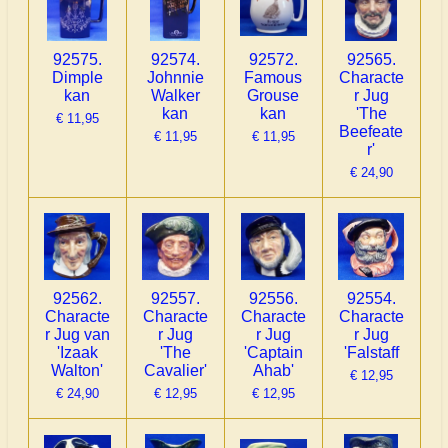
92575.
92574.
92572.
92565.
Dimple
Johnnie
Famous
Characte
kan
Walker
Grouse
r Jug
kan
kan
'The
€ 11,95
Beefeate
€ 11,95
€ 11,95
r'
€ 24,90
92562.
92557.
92556.
92554.
Characte
Characte
Characte
Characte
r Jug van
r Jug
r Jug
r Jug
'Izaak
'The
'Captain
'Falstaff
Walton'
Cavalier'
Ahab'
€ 12,95
€ 24,90
€ 12,95
€ 12,95