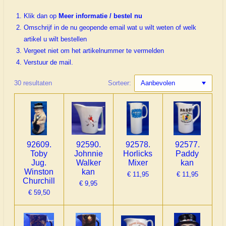
Klik dan op
Meer informatie / bestel nu
Omschrijf in de nu geopende email wat u wilt weten of welk
artikel u wilt bestellen
Vergeet niet om het artikelnummer te vermelden
Verstuur de mail.
30 resultaten
Sorteer:
92609.
92590.
92578.
92577.
Toby
Johnnie
Horlicks
Paddy
Jug.
Walker
Mixer
kan
Winston
kan
€ 11,95
€ 11,95
Churchill
€ 9,95
€ 59,50