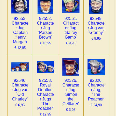
92553.
92552.
92551.
92549.
Characte
Characte
CHaract
Characte
r Jug
r Jug
er Jug
r Jug van
'Captain
'Parson
'Sairey
´Granny´
Henry
Brown'
Gamp'
€ 9,95
Morgan
€ 10,95
€ 9,95
€ 12,95
92546.
92558.
92326.
92326.
Characte
Royal
Characte
Characte
r Jug van
Doulton
r Jug
r Jug,
´Old
Characte
'Simon
'The
Charley´
r Jugs
the
Poacher'
'The
Celllarer'
€ 6,95
€ 24,90
Poacher'
€ 3,95
€ 12,95