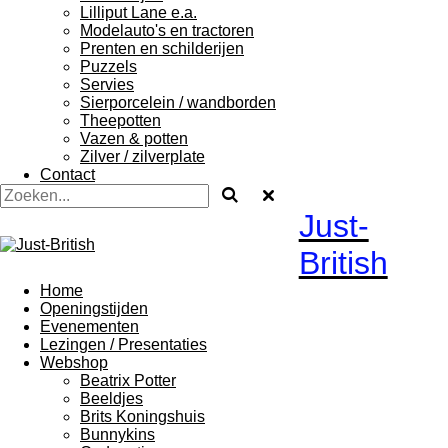
Lilliput Lane e.a.
Modelauto's en tractoren
Prenten en schilderijen
Puzzels
Servies
Sierporcelein / wandborden
Theepotten
Vazen & potten
Zilver / zilverplate
Contact
Just-
British
Home
Openingstijden
Evenementen
Lezingen / Presentaties
Webshop
Beatrix Potter
Beeldjes
Brits Koningshuis
Bunnykins