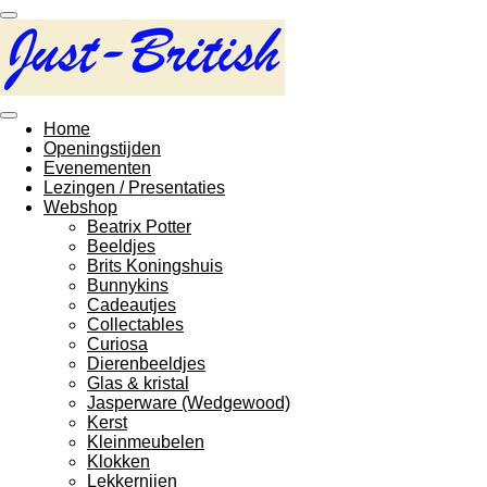
Ga
direct
naar
de
hoofdinhoud
Home
Openingstijden
Evenementen
Lezingen / Presentaties
Webshop
Beatrix Potter
Beeldjes
Brits Koningshuis
Bunnykins
Cadeautjes
Collectables
Curiosa
Dierenbeeldjes
Glas & kristal
Jasperware (Wedgewood)
Kerst
Kleinmeubelen
Klokken
Lekkernijen