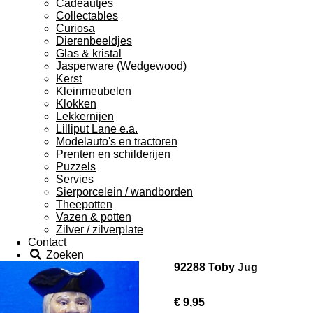
Cadeautjes
Collectables
Curiosa
Dierenbeeldjes
Glas & kristal
Jasperware (Wedgewood)
Kerst
Kleinmeubelen
Klokken
Lekkernijen
Lilliput Lane e.a.
Modelauto's en tractoren
Prenten en schilderijen
Puzzels
Servies
Sierporcelein / wandborden
Theepotten
Vazen & potten
Zilver / zilverplate
Contact
Zoeken
92288 Toby Jug
€ 9,95