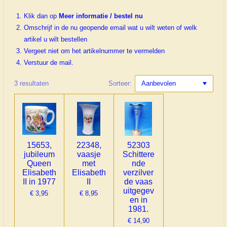
Klik dan op
Meer informatie / bestel nu
Omschrijf in de nu geopende email wat u wilt weten of welk
artikel u wilt bestellen
Vergeet niet om het artikelnummer te vermelden
Verstuur de mail.
3 resultaten
Sorteer:
15653,
22348,
52303
jubileum
vaasje
Schittere
Queen
met
nde
Elisabeth
Elisabeth
verzilver
II in 1977
II
de vaas
uitgegev
€ 3,95
€ 8,95
en in
1981.
€ 14,90