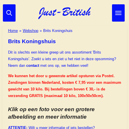
Ga
direct
naar
de
Home
»
Webshop
»
Brits Koningshuis
hoofdinhoud
Brits Koningshuis
Dit is slechts een kleine greep uit ons assortiment 'Brits
Koningshuis'.
Zoekt u iets en ziet u het niet in deze opsomming?
Neem dan
contact
met ons op, we hebben veel!
We kunnen het door u gewenste artikel opsturen via Postnl.
Zendingen binnen Nederland, kosten € 7,95 voor een maximum
gewicht van 10 kilo. Bij bestellingen boven € 30,- is de
verzending GRATIS (maximaal 10 kilo, 100x50x50cm).
Klik op een foto voor een grotere
afbeelding en meer informatie
ATTENTIE:
Wilt u meer informatie of iets bestellen?