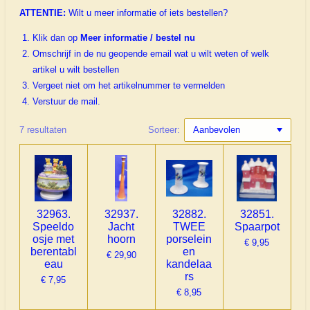
ATTENTIE:
Wilt u meer informatie of iets bestellen?
Klik dan op
Meer informatie / bestel nu
Omschrijf in de nu geopende email wat u wilt weten of welk
artikel u wilt bestellen
Vergeet niet om het artikelnummer te vermelden
Verstuur de mail.
7 resultaten
Sorteer:
32963.
32937.
32882.
32851.
Speeldo
Jacht
TWEE
Spaarpot
osje met
hoorn
porselein
€ 9,95
berentabl
en
€ 29,90
eau
kandelaa
rs
€ 7,95
€ 8,95