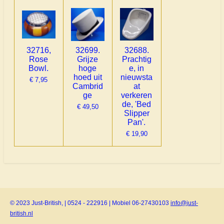
32716,
32699.
32688.
Rose
Grijze
Prachtig
Bowl.
hoge
e, in
hoed uit
nieuwsta
€ 7,95
Cambrid
at
ge
verkeren
de, 'Bed
€ 49,50
Slipper
Pan'.
€ 19,90
© 2023 Just-British, | 0524 - 222916 | Mobiel 06-27430103
info@just-
british.nl