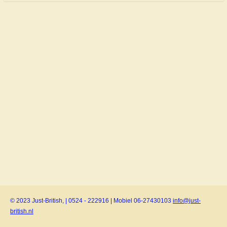
© 2023 Just-British, | 0524 - 222916 | Mobiel 06-27430103
info@just-
british.nl