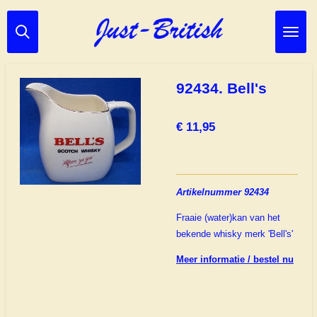
Ga
direct
naar
de
hoofdinhoud
92434. Bell's
€ 11,95
Artikelnummer 92434
Fraaie (water)kan van het
bekende whisky merk 'Bell's'
Meer informatie / bestel nu