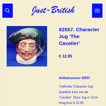
Ga
direct
naar
de
hoofdinhoud
92557. Character
Jug 'The
Cavalier'
€ 12,95
Artikelnummer 92557
Treffende 'Character Jug',
(karakter kan) van de
´Cavalier'. Deze Jug is 11cm
hoog kost € 12,95