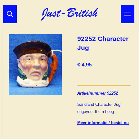
Ga
direct
naar
de
hoofdinhoud
92252 Character
Jug
€ 4,95
Artikelnummer 92252
Sandland Character Jug,
ongeveer 8 cm hoog.
Meer informatie / bestel nu