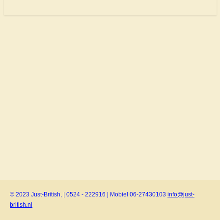
© 2023 Just-British, | 0524 - 222916 | Mobiel 06-27430103
info@just-
british.nl