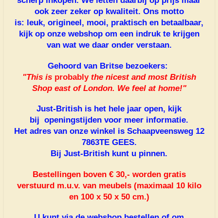
scherp inkopen. We letten daarbij op prijs maar
ook zeer zeker op kwaliteit. Ons motto
is: leuk, origineel, mooi, praktisch en betaalbaar,
kijk op onze webshop om een indruk te krijgen
van wat we daar onder verstaan.
Gehoord van Britse bezoekers:
"This is
probably
the nicest and most British
Shop east of London. We feel at home!"
Just-British is het hele jaar open, kijk
bij openingstijden voor meer informatie.
Het adres van onze winkel is Schaapveensweg 12
7863TE GEES.
Bij Just-British kunt u pinnen.
Bestellingen boven € 30,- worden gratis
verstuurd m.u.v. van meubels (maximaal 10 kilo
en 100 x 50 x 50 cm.)
U kunt via de webshop bestellen of om