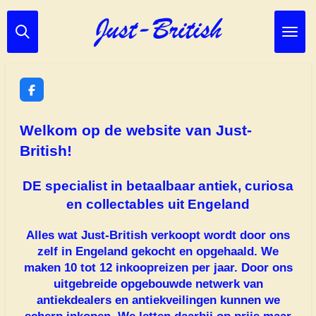
Ga
direct
naar
de
hoofdinhoud
F
a
c
e
Welkom op de website van Just-
b
o
British!
o
k
DE specialist in betaalbaar antiek, curiosa
en collectables uit Engeland
Alles wat Just-British verkoopt wordt door ons
zelf in Engeland gekocht en opgehaald. We
maken 10 tot 12 inkoopreizen per jaar. Door ons
uitgebreide opgebouwde netwerk van
antiekdealers en antiekveilingen kunnen we