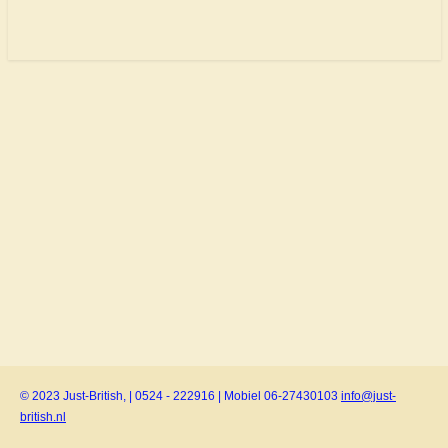
© 2023 Just-British, | 0524 - 222916 | Mobiel 06-27430103
info@just-
british.nl