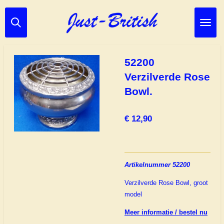
Ga
direct
naar
de
hoofdinhoud
52200
Verzilverde Rose
Bowl.
€ 12,90
Artikelnummer 52200
Verzilverde Rose Bowl, groot
model
Meer informatie / bestel nu