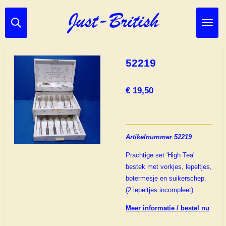
Ga
direct
naar
de
hoofdinhoud
52219
€ 19,50
Artikelnummer 52219
Prachtige set 'High Tea'
bestek met vorkjes, lepeltjes,
botermesje en suikerschep.
(2 lepeltjes incompleet)
Meer informatie / bestel nu