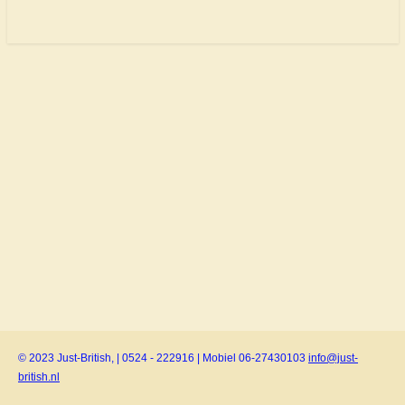
© 2023 Just-British, | 0524 - 222916 | Mobiel 06-27430103
info@just-
british.nl