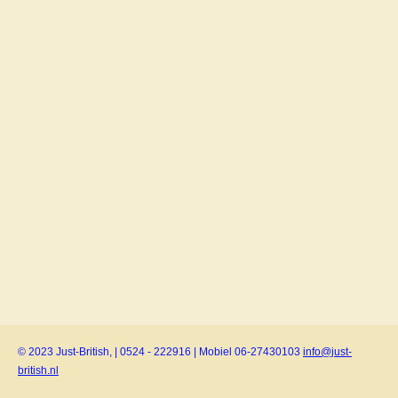
© 2023 Just-British, | 0524 - 222916 | Mobiel 06-27430103
info@just-
british.nl