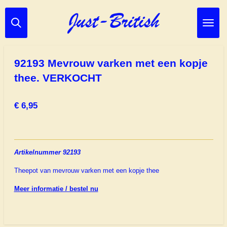
Ga
direct
naar
de
hoofdinhoud
92193 Mevrouw varken met een kopje
thee. VERKOCHT
€ 6,95
Artikelnummer 92193
Theepot van mevrouw varken met een kopje thee
Meer informatie / bestel nu