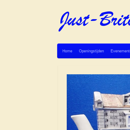
Ga
direct
naar
de
hoofdinhoud
Home
Openingstijden
Evenement