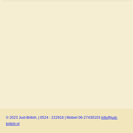
© 2023 Just-British, | 0524 - 222916 | Mobiel 06-27430103
info@just-
british.nl