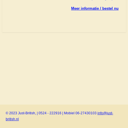
Meer informatie / bestel nu
© 2023 Just-British, | 0524 - 222916 | Mobiel 06-27430103
info@just-
british.nl