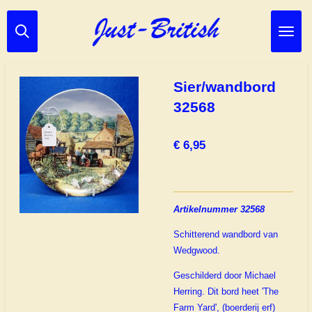
Ga
direct
naar
de
hoofdinhoud
Sier/wandbord
32568
€ 6,95
Artikelnummer 32568
Schitterend wandbord van
Wedgwood.
Geschilderd door Michael
Herring. Dit
bord heet 'The
Farm Yard', (boerderij erf)