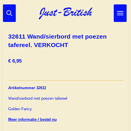
Ga
direct
naar
de
hoofdinhoud
32611 Wand/sierbord met poezen
tafereel. VERKOCHT
€ 6,95
Artikelnummer 32611
Wand/sierbord met poezen tafereel
Golden Fancy.
Meer informatie / bestel nu