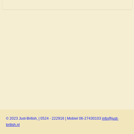
© 2023 Just-British, | 0524 - 222916 | Mobiel 06-27430103
info@just-
british.nl