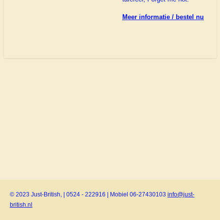
Meer informatie / bestel nu
© 2023 Just-British, | 0524 - 222916 | Mobiel 06-27430103
info@just-
british.nl