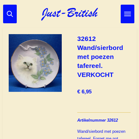
Ga
direct
naar
de
hoofdinhoud
32612
Wand/sierbord
met poezen
tafereel.
VERKOCHT
€ 6,95
Artikelnummer 32612
Wand/sierbord met poezen
tafereel,
Forget me not.