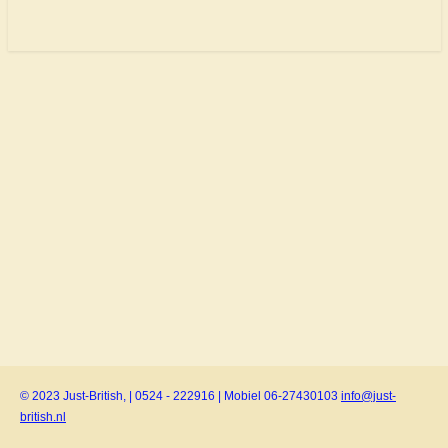
© 2023 Just-British, | 0524 - 222916 | Mobiel 06-27430103
info@just-
british.nl