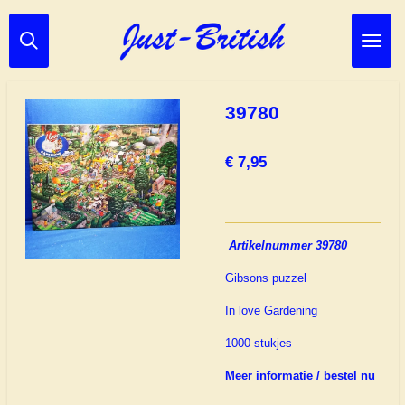
Ga
direct
naar
de
hoofdinhoud
39780
€ 7,95
Artikelnummer 39780
Gibsons puzzel
In love Gardening
1000 stukjes
Meer informatie / bestel nu