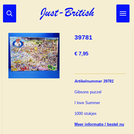
Ga
direct
naar
de
hoofdinhoud
39781
€ 7,95
Artikelnummer 39781
Gibsons puzzel
I love Summer
1000 stukjes
Meer informatie / bestel nu