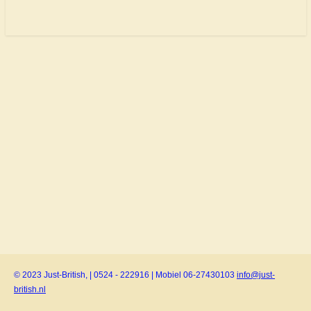
© 2023 Just-British, | 0524 - 222916 | Mobiel 06-27430103
info@just-
british.nl