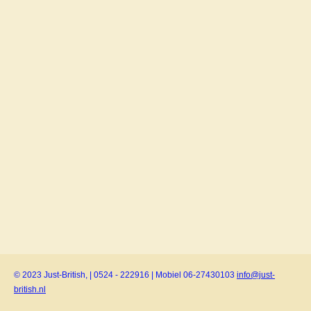
© 2023 Just-British, | 0524 - 222916 | Mobiel 06-27430103
info@just-
british.nl