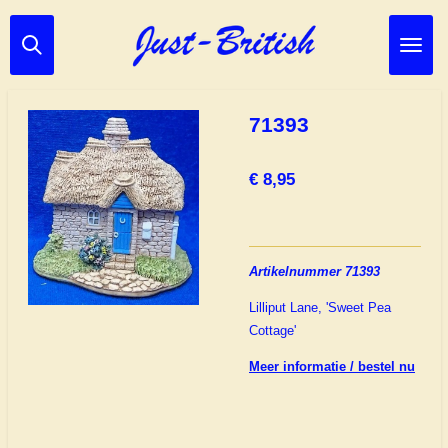
Ga
direct
naar
de
hoofdinhoud
71393
€ 8,95
Artikelnummer 71393
Lilliput Lane, 'Sweet Pea
Cottage'
Meer informatie / bestel nu