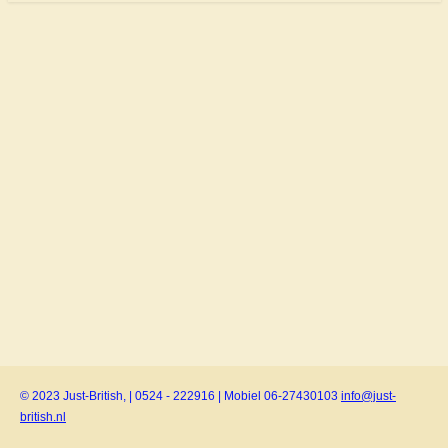
© 2023 Just-British, | 0524 - 222916 | Mobiel 06-27430103
info@just-
british.nl