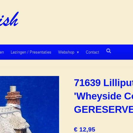
en
Lezingen / Presentaties
Webshop
Contact
71639 Lillipu
'Wheyside Co
GERESERV
€ 12,95