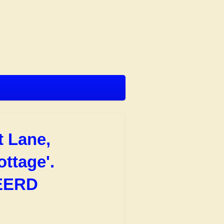
t Lane,
ttage'.
EERD