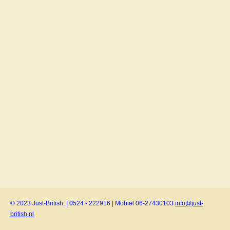
© 2023 Just-British, | 0524 - 222916 | Mobiel 06-27430103
info@just-
british.nl