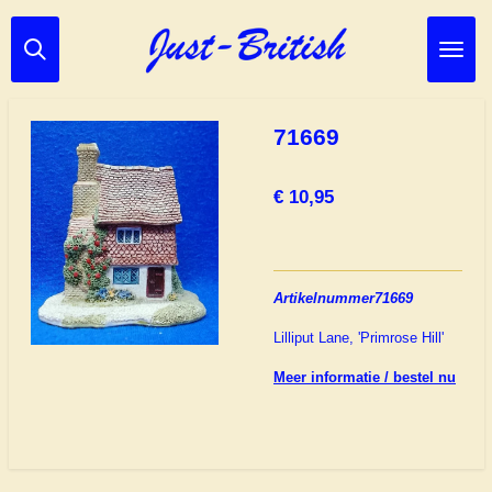
Ga
direct
naar
de
hoofdinhoud
71669
€ 10,95
Artikelnummer71669
Lilliput Lane, 'Primrose Hill'
Meer informatie / bestel nu