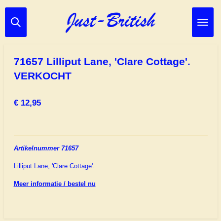
Ga
direct
naar
de
hoofdinhoud
71657 Lilliput Lane, 'Clare Cottage'.
VERKOCHT
€ 12,95
Artikelnummer 71657
Lilliput Lane, 'Clare Cottage'.
Meer informatie / bestel nu