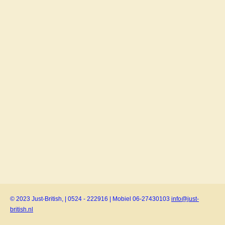
© 2023 Just-British, | 0524 - 222916 | Mobiel 06-27430103
info@just-
british.nl