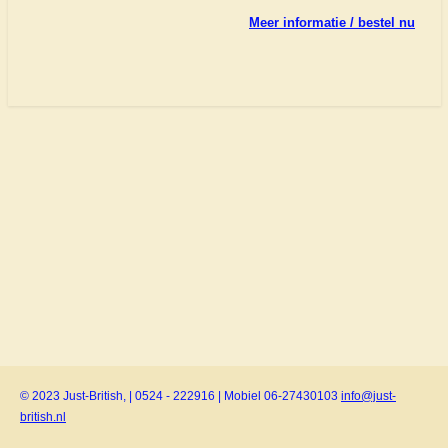
Meer informatie / bestel nu
© 2023 Just-British, | 0524 - 222916 | Mobiel 06-27430103
info@just-
british.nl