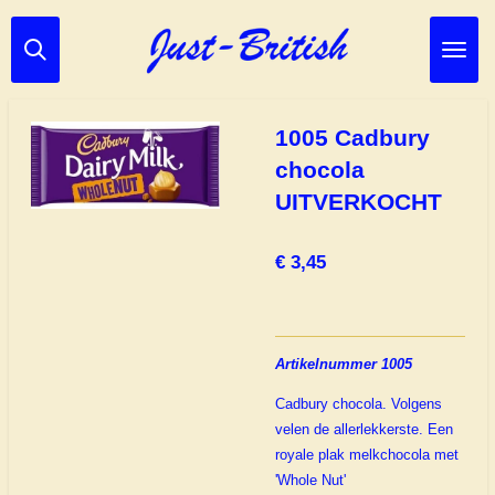
Ga
direct
naar
de
hoofdinhoud
1005 Cadbury
chocola
UITVERKOCHT
€ 3,45
Artikelnummer 1005
Cadbury chocola. Volgens
velen de allerlekkerste. Een
royale plak melkchocola met
'Whole Nut'