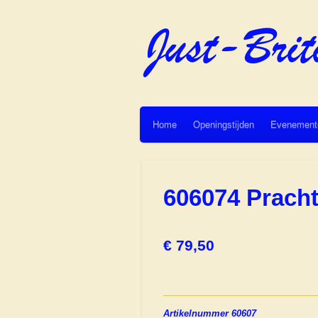
Ga
direct
naar
de
hoofdinhoud
Home
Openingstijden
Evenement
606074 Prach
€ 79,50
Artikelnummer 60607