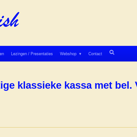
en
Lezingen / Presentaties
Webshop
Contact
tige klassieke kassa met be