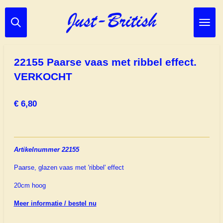
Ga
direct
naar
de
hoofdinhoud
22155 Paarse vaas met ribbel effect.
VERKOCHT
€ 6,80
Artikelnummer 22155
Paarse, glazen vaas met 'ribbel' effect
20cm hoog
Meer informatie / bestel nu