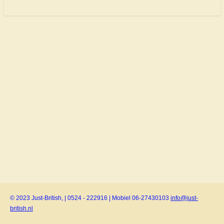
© 2023 Just-British, | 0524 - 222916 | Mobiel 06-27430103
info@just-
british.nl