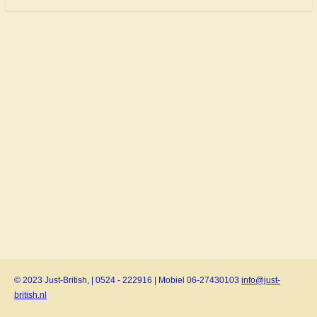
© 2023 Just-British, | 0524 - 222916 | Mobiel 06-27430103
info@just-
british.nl