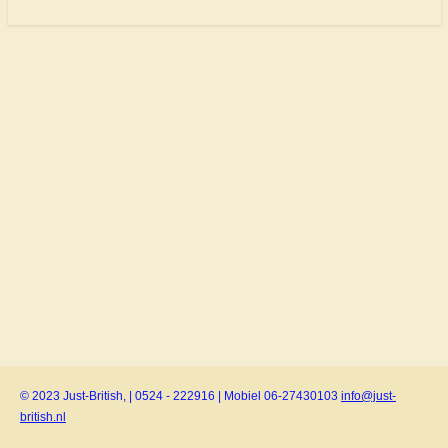
© 2023 Just-British, | 0524 - 222916 | Mobiel 06-27430103
info@just-
british.nl