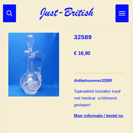
Ga
direct
naar
de
hoofdinhoud
32589
€ 16,90
Artikelnummer32589
Topkwaliteit kristallen karaf
met handvat. schitterend
geslepen!
Meer informatie / bestel nu