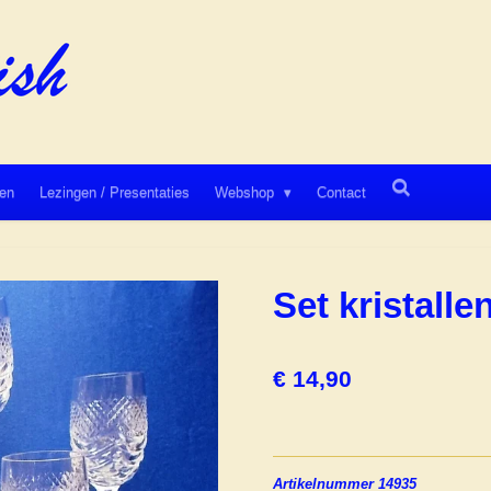
en
Lezingen / Presentaties
Webshop
Contact
Set kristalle
€ 14,90
Artikelnummer 14935