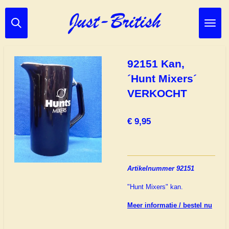
Ga
direct
naar
de
hoofdinhoud
92151 Kan,
´Hunt Mixers´
VERKOCHT
€ 9,95
Artikelnummer 92151
"Hunt Mixers" kan.
Meer informatie / bestel nu