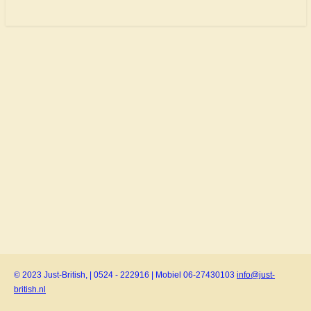
© 2023 Just-British, | 0524 - 222916 | Mobiel 06-27430103
info@just-
british.nl