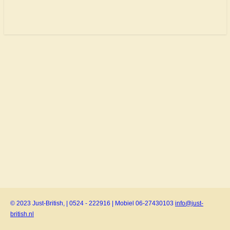
© 2023 Just-British, | 0524 - 222916 | Mobiel 06-27430103
info@just-
british.nl