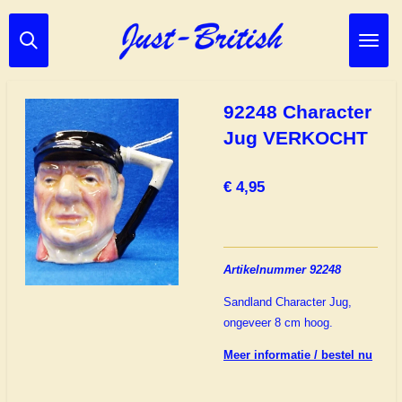
Ga
direct
naar
de
hoofdinhoud
92248 Character
Jug VERKOCHT
€ 4,95
Artikelnummer 92248
Sandland Character Jug,
ongeveer 8 cm hoog.
Meer informatie / bestel nu