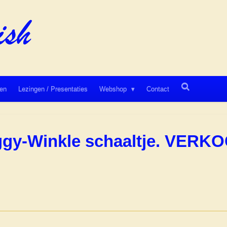
en
Lezingen / Presentaties
Webshop
Contact
iggy-Winkle schaaltje. VERK