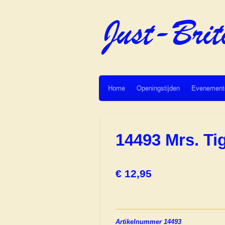
Ga
direct
naar
de
hoofdinhoud
Home
Openingstijden
Evenement
14493 Mrs. T
€ 12,95
Artikelnummer 14493