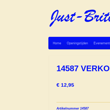
Ga
direct
naar
de
hoofdinhoud
Home
Openingstijden
Evenement
14587 VERK
€ 12,95
Artikelnummer 14587