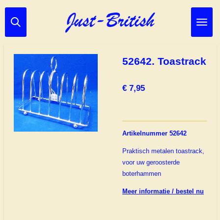
Ga
direct
naar
de
hoofdinhoud
52642. Toastrack
€ 7,95
Artikelnummer 52642
Praktisch metalen toastrack,
voor uw geroosterde
boterhammen
Meer informatie / bestel nu