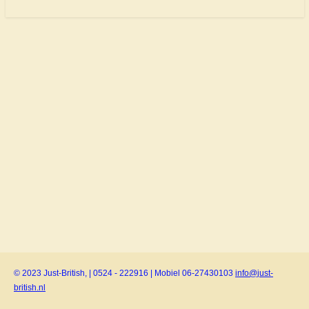
© 2023 Just-British, | 0524 - 222916 | Mobiel 06-27430103
info@just-
british.nl