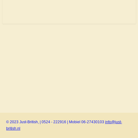
© 2023 Just-British, | 0524 - 222916 | Mobiel 06-27430103
info@just-
british.nl