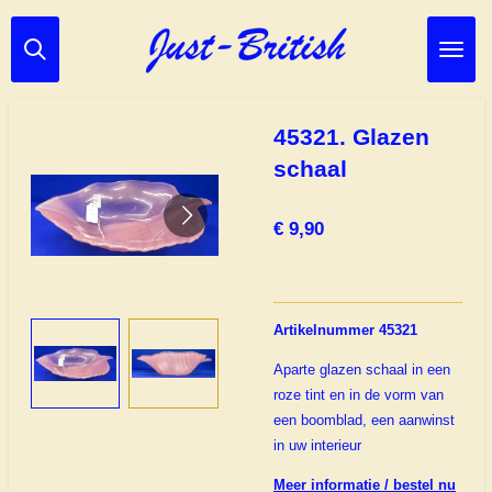
Ga
direct
naar
de
hoofdinhoud
45321. Glazen
schaal
€ 9,90
Artikelnummer 45321
Aparte glazen schaal in een
roze tint en in de vorm van
een boomblad, een aanwinst
in uw interieur
Meer informatie / bestel nu