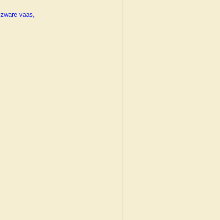
e zware vaas,