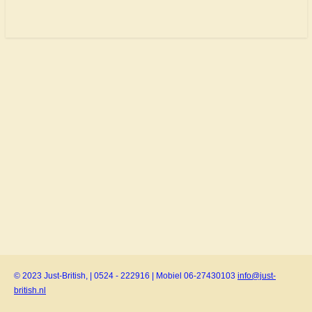
© 2023 Just-British, | 0524 - 222916 | Mobiel 06-27430103
info@just-
british.nl