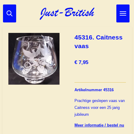
Ga
direct
naar
de
hoofdinhoud
45316. Caitness
vaas
€ 7,95
Artikelnummer 45316
Prachtige geslepen vaas van
Caitness voor een 25 jarig
jubileum
Meer informatie / bestel nu