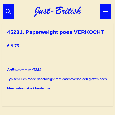
Ga
direct
naar
de
hoofdinhoud
45281. Paperweight poes VERKOCHT
€ 9,75
Artikelnummer 45281
Typisch! Een ronde paperweight met daarbovenop een glazen poes.
Meer informatie / bestel nu