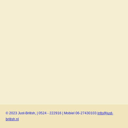
© 2023 Just-British, | 0524 - 222916 | Mobiel 06-27430103
info@just-
british.nl