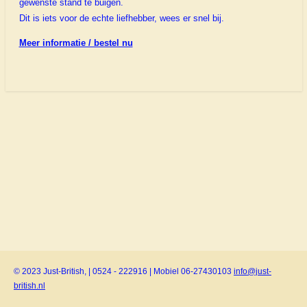
gewenste stand te buigen.
Dit is iets voor de echte liefhebber, wees er snel bij.
Meer informatie / bestel nu
© 2023 Just-British, | 0524 - 222916 | Mobiel 06-27430103
info@just-
british.nl