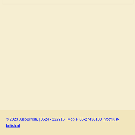
© 2023 Just-British, | 0524 - 222916 | Mobiel 06-27430103
info@just-
british.nl