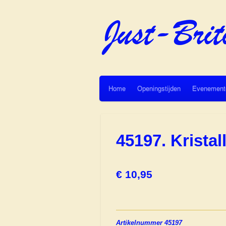
Ga
direct
naar
de
hoofdinhoud
Home
Openingstijden
Evenement
45197. Krist
€ 10,95
Artikelnummer 45197