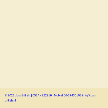
© 2023 Just-British, | 0524 - 222916 | Mobiel 06-27430103
info@just-
british.nl