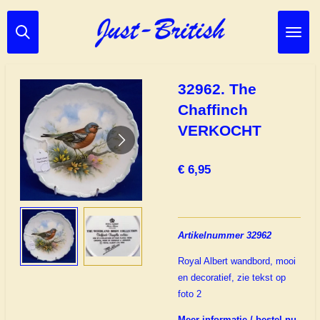
Ga
direct
naar
de
hoofdinhoud
32962. The
Chaffinch
VERKOCHT
€ 6,95
Artikelnummer 32962
Royal Albert wandbord, mooi
en decoratief, zie tekst op
foto 2
Meer informatie / bestel nu