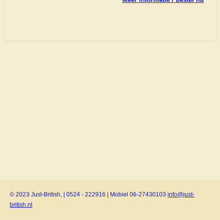
© 2023 Just-British, | 0524 - 222916 | Mobiel 06-27430103
info@just-
british.nl