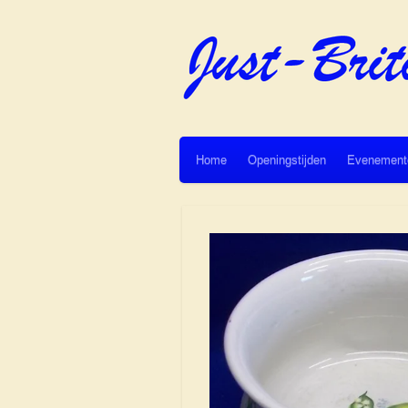
Ga
direct
naar
de
hoofdinhoud
Home
Openingstijden
Evenement