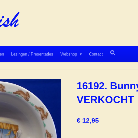
en
Lezingen / Presentaties
Webshop
Contact
16192. Bunn
VERKOCHT
€ 12,95