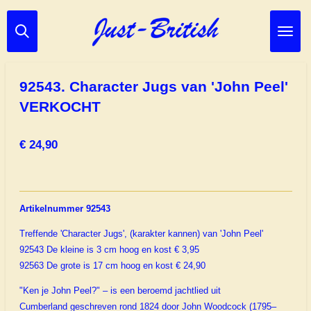
Ga
direct
naar
de
hoofdinhoud
92543. Character Jugs van 'John Peel'
VERKOCHT
€ 24,90
Artikelnummer 92543
Treffende 'Character Jugs', (karakter kannen) van 'John Peel'
92543 De kleine is 3 cm hoog en kost € 3,95
92563 De grote is 17 cm hoog en kost € 24,90
"Ken je John Peel?" – is een beroemd jachtlied uit
Cumberland geschreven rond 1824 door John Woodcock (1795–