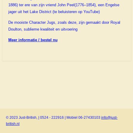
1886) ter ere van zijn vriend John Peel(1776–1854), een Engelse
jager uit het Lake District (te beluisteren op YouTube)
De mooiste Character Jugs, zoals deze, zijn gemaakt door Royal
Doulton, sublieme kwaliteit en uitvoering
Meer informatie / bestel nu
© 2023 Just-British, | 0524 - 222916 | Mobiel 06-27430103
info@just-
british.nl