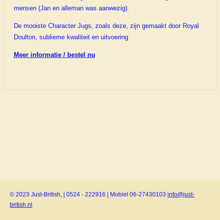
mensen (Jan en alleman was aanwezig).
De mooiste Character Jugs, zoals deze, zijn gemaakt door Royal
Doulton, sublieme kwaliteit en uitvoering
Meer informatie / bestel nu
© 2023 Just-British, | 0524 - 222916 | Mobiel 06-27430103
info@just-
british.nl