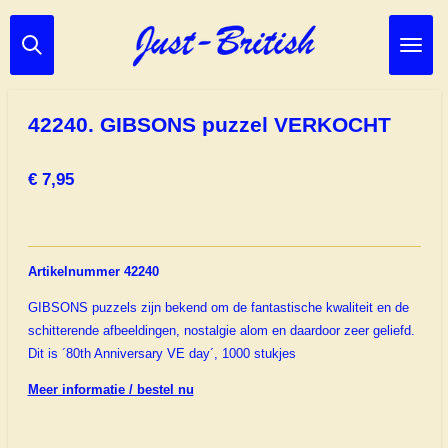
Ga
direct
naar
de
hoofdinhoud
42240. GIBSONS puzzel VERKOCHT
€ 7,95
Artikelnummer 42240
GIBSONS puzzels zijn bekend om de fantastische kwaliteit en de
schitterende afbeeldingen, nostalgie alom en daardoor zeer geliefd.
Dit is ´80th Anniversary VE day´, 1000 stukjes
Meer informatie / bestel nu