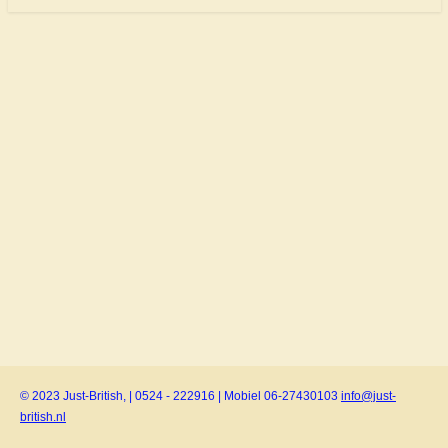
© 2023 Just-British, | 0524 - 222916 | Mobiel 06-27430103
info@just-
british.nl