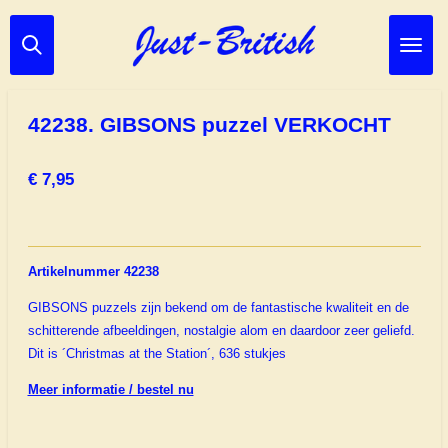
Ga
direct
naar
de
hoofdinhoud
42238. GIBSONS puzzel VERKOCHT
€ 7,95
Artikelnummer 42238
GIBSONS puzzels zijn bekend om de fantastische kwaliteit en de
schitterende afbeeldingen, nostalgie alom en daardoor zeer geliefd.
Dit is ´Christmas at the Station´, 636 stukjes
Meer informatie / bestel nu