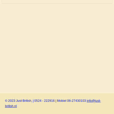
© 2023 Just-British, | 0524 - 222916 | Mobiel 06-27430103
info@just-
british.nl