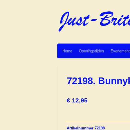
Ga
direct
naar
de
hoofdinhoud
Home
Openingstijden
Evenement
72198. Bunny
€ 12,95
Artikelnummer 72198