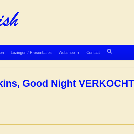
en
Lezingen / Presentaties
Webshop
Contact
kins, Good Night VERKOCH